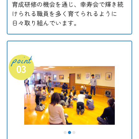
育成研修の機会を通じ、幸寿会で輝き続
けられる職員を多く育てられるように
日々取り組んでいます。
point
03
1
2
3