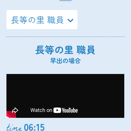
長等の里 職員
長等の里 職員
早出の場合
06:15
time