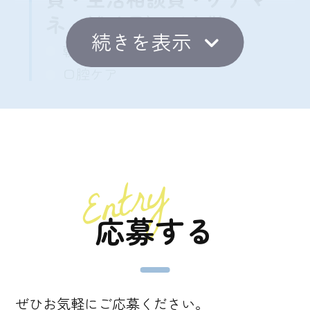
ネ・補助員）が出勤
朝食下膳
口腔ケア
食後のトイレ誘導 臥床誘導
フロア清掃
申し送り（夜勤者・早出者・日勤者
で申し送りを実施）
Entry
10:00
time
応募する
介護職員・看護職員・洗濯
職が出勤
ぜひお気軽にご応募ください。
簡潔な申し送り