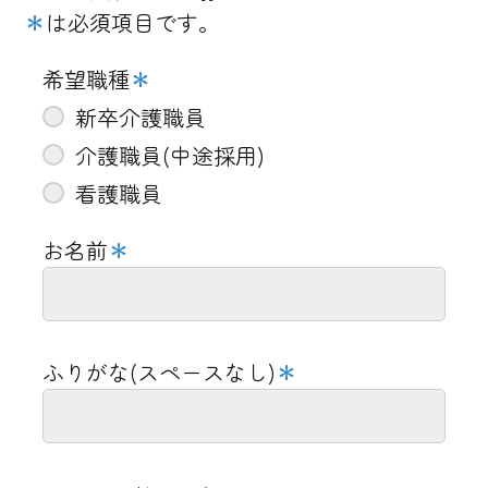
＊
は必須項目です。
遊びリテーション準備
フロアにて過ごされるご入居者とコ
希望職種
＊
ミュニケーション
新卒介護職員
お部屋で過ごされるご入居者のご様
介護職員(中途採用)
子確認
看護職員
朝食の食事量・水分摂取量の入力
お名前
＊
11:00
time
1時間しっかりと身体を休
ふりがな(スペースなし)
＊
めます
遅出（介護職員が出勤）
昼食を摂ったり、身体を休めたり 職