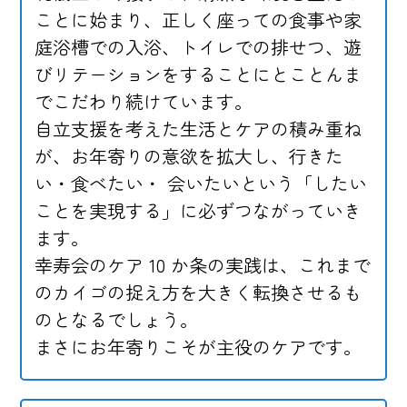
係構築をサポートできる
ことに始まり、正しく座っての食事や家
庭浴槽での入浴、トイレでの排せつ、遊
びリテーションをすることにとことんま
キャリアアップの魅力
でこだわり続けています。
上位資格へのチャレンジ 国家資格の介
自立支援を考えた生活とケアの積み重ね
護福祉士になれる
が、お年寄りの意欲を拡大し、行きた
生活相談員・介護支援専門員へのジョ
い・食べたい・ 会いたいという「したい
ブチェンジが可能
ことを実現する」に必ずつながっていき
介護職員としての経験こそ、次のステ
ます。
ップへ必ずつながる
幸寿会のケア 10 か条の実践は、これまで
のカイゴの捉え方を大きく転換させるも
活躍の場
のとなるでしょう。
特別養護老人ホーム長等の里（従来
まさにお年寄りこそが主役のケアです。
型）、特別養護老人ホームカーサ月の輪
（ユニット型）