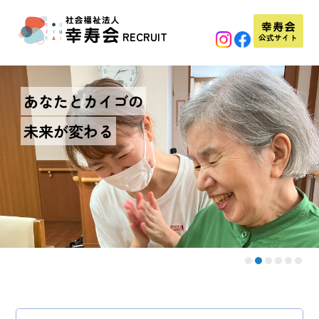
Skip
to
RECRUIT
公式サイト
content
あなたとカイゴの
未来が変わる
1
2
3
4
5
6