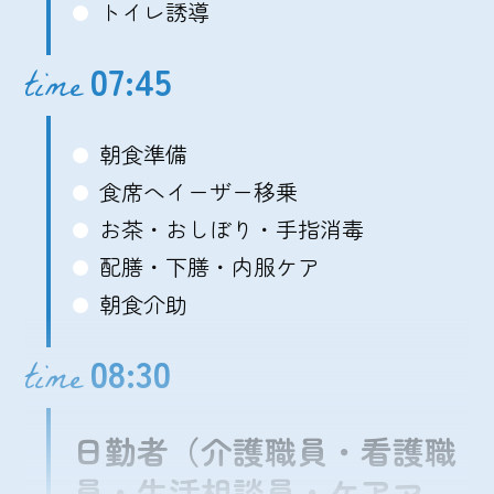
トイレ誘導
07:45
time
朝食準備
食席へイーザー移乗
お茶・おしぼり・手指消毒
配膳・下膳・内服ケア
朝食介助
08:30
time
日勤者（介護職員・看護職
員・生活相談員・ケアマ