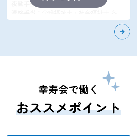
夜勤手当：
1回 8,000円
資格手当：
介護福祉士・社会福祉士 各
10,000円
介護支援専門員 5,000円
諸手当：
住宅手当15,000円・扶養手当は別
途あり
交通費：
上限50,000円まで支給
賞与：
4.0ヶ月 (7月・12月) ※初年度 1.8ヶ
月
幸寿会で働く
勤務時間：
早出・日勤・遅出・夜勤のシ
フト勤務
おススメポイント
昇給：
年1回
休日：
週休2日制(週40時間労働) /年間休
日117日/ 年次有給休暇、慶弔等特
別休暇は別にあり