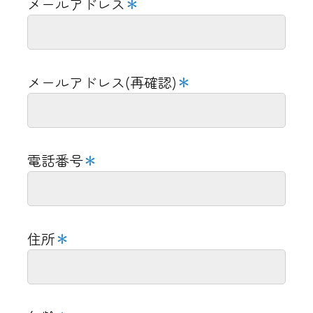
メールアドレス
＊
員間での談笑も気持ちが休まるひと時
です
12:00
time
メールアドレス(再確認)
＊
休憩終了し業務再開
昼食介助 昼食下膳
電話番号
＊
口腔ケア
食後のトイレ誘導 臥床誘導
フロア清掃
住所
＊
13:30
time
入浴介助