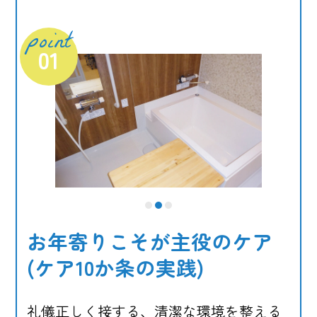
社会保険：
健康保険・厚生年金保険・雇
用保険・労災保険 あり
point
退職金制度：
あり
01
定年制度：
65歳定年制/70歳まで継続雇用
制度あり
備考：
産休育休制度、企業内保育園(カー
サキッズ保育園)
介護職員のやりがい
ご入居者ご利用者の一番近くで寄り添
1
2
3
えること
お年寄りこそが主役のケア
お一人おひとりの楽しみやしたい事が
(ケア10か条の実践)
一緒に実現できる
ご入居者とご家族ご友人との良好な関
礼儀正しく接する、清潔な環境を整える