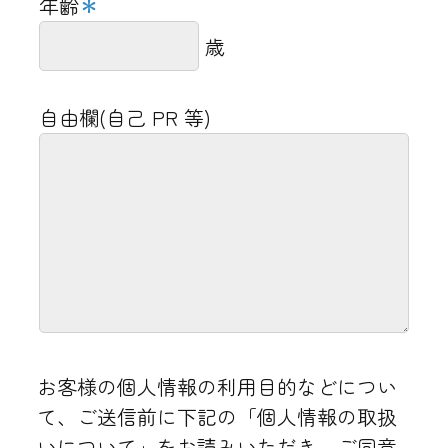
年齢
＊
歳
15:00
time
自由欄(自己 PR 等)
ケース記録入力（食事・水分・口腔ケ
ア・入浴・ケアプラン実施記録）
15:30
time
早出業務終了
終業打刻後更衣 手洗い後、退社
職員送迎便にて最寄り駅へ
お客様の個人情報の利用目的などについ
て、ご送信前に下記の「個人情報の取扱
いについて」をお読みいただき、ご同意