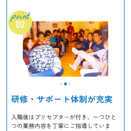
point
02
1
2
3
研修・サポート体制が充実
入職後はプリセプターが付き、一つひと
つの業務内容を丁寧にご指導していま